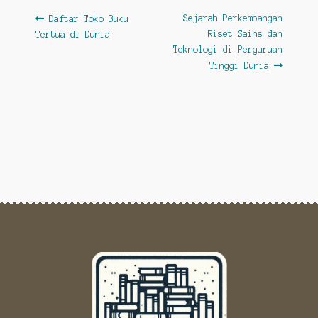
Post
Previous
Next
Sejarah Perkembangan
Daftar Toko Buku
post:
post:
Riset Sains dan
Tertua di Dunia
navigation
Teknologi di Perguruan
Tinggi Dunia