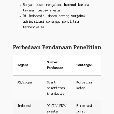
Banyak dosen mengalami
burnout
karena
tekanan terus-menerus.
Di Indonesia, dosen sering
terjebak
administrasi
sehingga penelitian
terbengkalai.
Perbedaan Pendanaan Penelitian
Sumber
Negara
Tantangan
Pendanaan
AS/Eropa
Grant
Kompetisi
pemerintah
ketat
& industri
Indonesia
DIKTI/LPDP/
Birokrasi
swasta
rumit