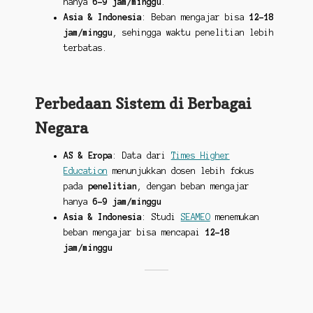
hanya
6-9 jam/minggu
.
Asia & Indonesia
: Beban mengajar bisa
12-18
jam/minggu
, sehingga waktu penelitian lebih
terbatas.
Perbedaan Sistem di Berbagai
Negara
AS & Eropa
: Data dari
Times Higher
Education
menunjukkan dosen lebih fokus
pada
penelitian
, dengan beban mengajar
hanya
6-9 jam/minggu
Asia & Indonesia
: Studi
SEAMEO
menemukan
beban mengajar bisa mencapai
12-18
jam/minggu