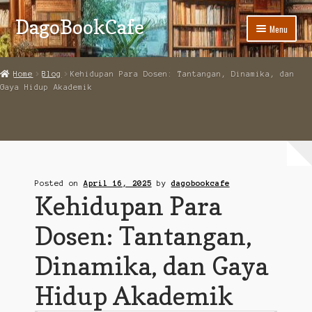
DagoBookCafe
Skip
Skip
Menu
to
to
navigation
content
Home
Home
Blog
Kehidupan Para Dosen: Tantangan, Dinamika, dan
Gaya Hidup Akademik
Login
My Account
Membership
Posted on
April 16, 2025
by
dagobookcafe
Cart
Kehidupan Para
Checkout
Dosen: Tantangan,
Expand
FAQ
Dinamika, dan Gaya
child
menu
Blog Artikel
Hidup Akademik