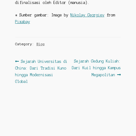
difinalisasi oleh Editor (manusia).
* Sumber gambar: Image by
Nikolay Georgiev
from
Pixabay
Category:
Blog
Post
Previous
Next
Sejarah Gedung Kuliah:
Sejarah Universitas di
post:
post:
Dari Kuil hingga Kampus
China: Dari Tradisi Kuno
navigation
hingga Modernisasi
Megapolitan
Global